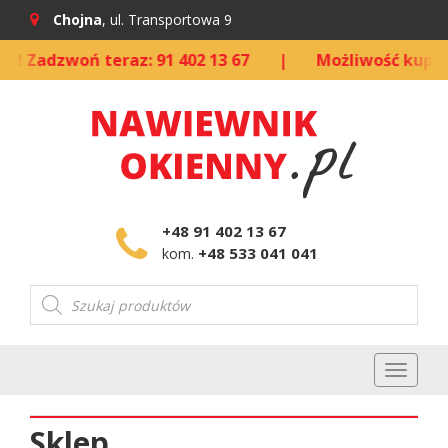
Chojna
, ul. Transportowa 9
woń teraz: 91 402 13 67
|
Możliwość kupna stacjon
+48 91 402 13 67
+48 533 041 041
kom.
Wyszukiwarka
produktów
Toggl
naviga
Sklep