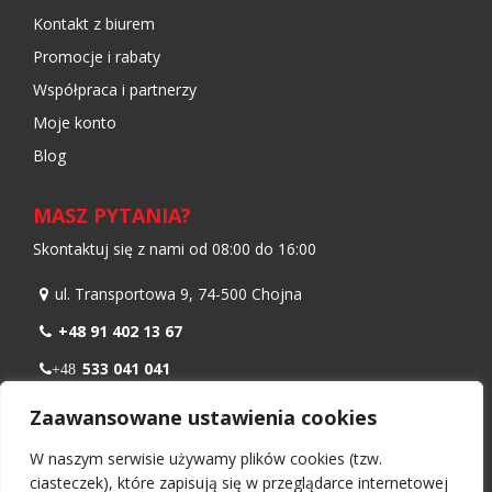
Kontakt z biurem
Promocje i rabaty
Współpraca i partnerzy
Moje konto
Blog
MASZ PYTANIA?
Skontaktuj się z nami od 08:00 do 16:00
ul. Transportowa 9, 74-500 Chojna
+48 91 402 13 67
533 041 041
+48
798 986 299
+48
Zaawansowane ustawienia cookies
biuro@nawiewnikokienny.pl
W naszym serwisie używamy plików cookies (tzw.
Pn – Pt: 08:00 – 16:00
ciasteczek), które zapisują się w przeglądarce internetowej