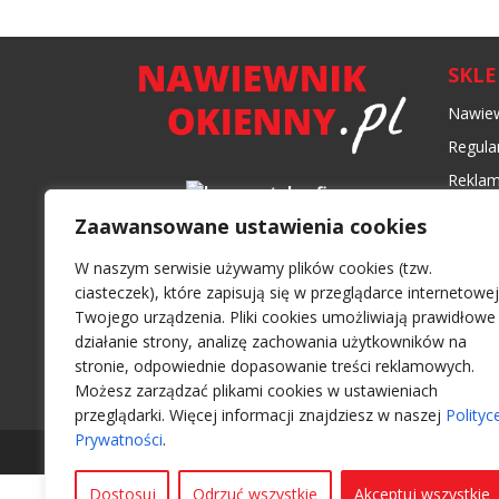
SKL
Nawiew
Regula
Reklam
Formy 
Zaawansowane ustawienia cookies
Czas i
W naszym serwisie używamy plików cookies (tzw.
Polity
ciasteczek), które zapisują się w przeglądarce internetowej
Twojego urządzenia. Pliki cookies umożliwiają prawidłowe
działanie strony, analizę zachowania użytkowników na
stronie, odpowiednie dopasowanie treści reklamowych.
Możesz zarządzać plikami cookies w ustawieniach
przeglądarki. Więcej informacji znajdziesz w naszej
Polityc
Prywatności
.
Wszelkie prawa zastrzeżone 2026 -
Nawiewnikoki
Dostosuj
Odrzuć wszystkie
Akceptuj wszystkie