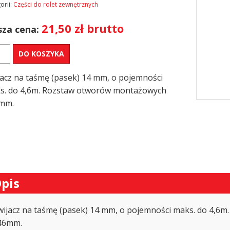
orii:
Części do rolet zewnętrznych
21,50
zł
brutto
za cena:
DO KOSZYKA
acz
jacz na taśmę (pasek) 14 mm, o pojemności
mę
s. do 4,6m. Rozstaw otworów montażowych
t
mm.
nętrznych
y
pis
wijacz na taśmę (pasek) 14 mm, o pojemności maks. do 4,
46mm.