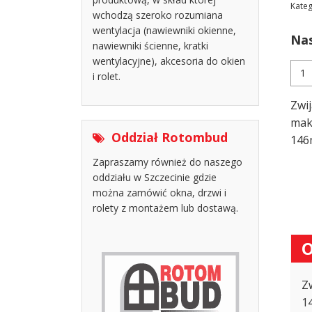
Kateg
wchodzą szeroko rozumiana
wentylacja (nawiewniki okienne,
Nas
nawiewniki ścienne, kratki
wentylacyjne), akcesoria do okien
ilość
i rolet.
Zwij
na
Zwi
taś
do
mak
role
Oddział Rotombud
146
zew
Zapraszamy również do naszego
-
biał
oddziału w Szczecinie gdzie
można zamówić okna, drzwi i
rolety z montażem lub dostawą.
O
Z
1