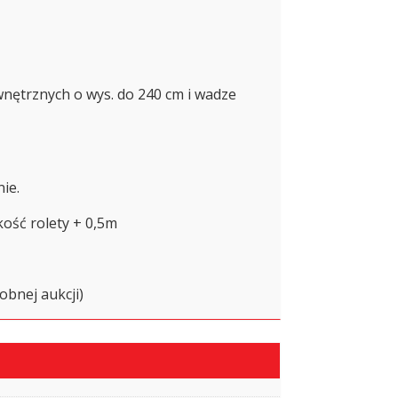
nętrznych o wys. do 240 cm i wadze
ie.
kość rolety + 0,5m
obnej aukcji)