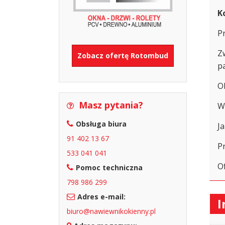
K
P
Z
Zobacz ofertę Rotombud
p
O
Masz pytania?
W
Obsługa biura
Ja
91 402 13 67
P
533 041 041
O
Pomoc techniczna
798 986 299
Adres e-mail:
I
biuro@nawiewnikokienny.pl