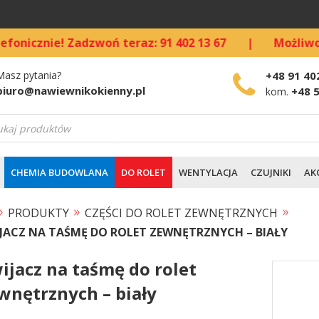
ie! Zadzwoń teraz: 91 402 13 67
|
Możliwość kupn
Masz pytania?
+48 91 40
biuro@nawiewnikokienny.pl
+48 
kom.
warka
ów
CHEMIA BUDOWLANA
DO ROLET
WENTYLACJA
CZUJNIKI
AK
»
»
»
PRODUKTY
CZĘŚCI DO ROLET ZEWNĘTRZNYCH
JACZ NA TAŚMĘ DO ROLET ZEWNĘTRZNYCH – BIAŁY
ijacz na taśmę do rolet
wnętrznych – biały