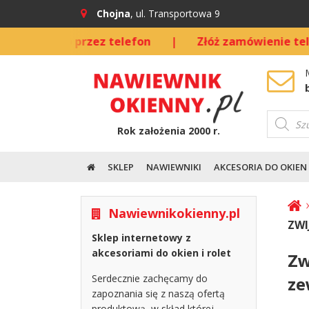
Chojna
, ul. Transportowa 9
ednio przez telefon
|
Złóż zamówienie telefoniczn
Wyszuki
produkt
Rok założenia 2000 r.
SKLEP
NAWIEWNIKI
AKCESORIA DO OKIEN
Nawiewnikokienny.pl
ZWI
Sklep internetowy z
akcesoriami do okien i rolet
Zw
Serdecznie zachęcamy do
ze
zapoznania się z naszą ofertą
produktową, w skład której