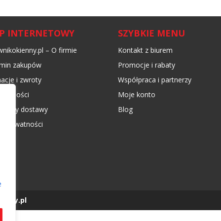
EP INTERNETOWY
SZYBKIE MENU
nikokienny.pl – O firmie
Kontakt z biurem
min zakupów
Promocje i rabaty
acje i zwroty
Współpraca i partnerzy
płatności
Moje konto
 koszty dostawy
Blog
ka prywatności
e
enny.pl