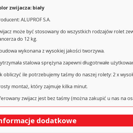
olor zwijacza:
biały
roducent: ALUPROF S.A.
wijacz może być stosowany do wszystkich rodzajów rolet zew
ancerza do 12 kg.
budowa wykonana z wysokiej jakości tworzywa.
ytrzymała stalowa sprężyna zapewni długotrwałe użytkowan
k obliczyć ile potrzebujemy taśmy do naszej rolety: 2 x wyso
rosty montaż, który zajmuje kilka minut.
ferowany zwijacz jest bez taśmy (można zakupić u nas na os
nformacje dodatkowe