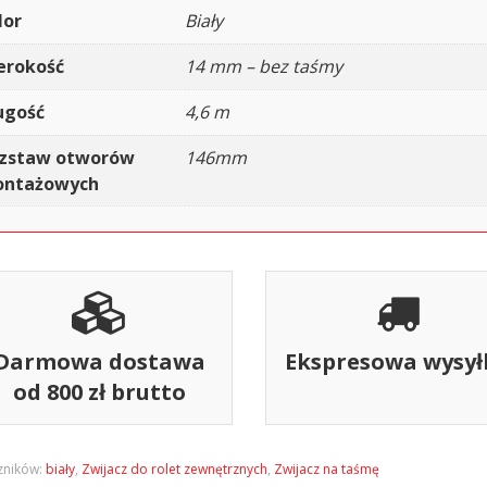
lor
Biały
erokość
14 mm – bez taśmy
ugość
4,6 m
zstaw otworów
146mm
ntażowych
Darmowa dostawa
Ekspresowa wysył
od 800 zł brutto
zników:
biały
,
Zwijacz do rolet zewnętrznych
,
Zwijacz na taśmę