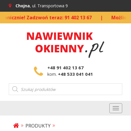
Chojna
, ul. Transportowa 9
cznie! Zadzwoń teraz: 91 402 13 67
|
Możliwość ku
+48 91 402 13 67
+48 533 041 041
kom.
Wyszukiwarka
produktów
Toggl
naviga
»
»
PRODUKTY