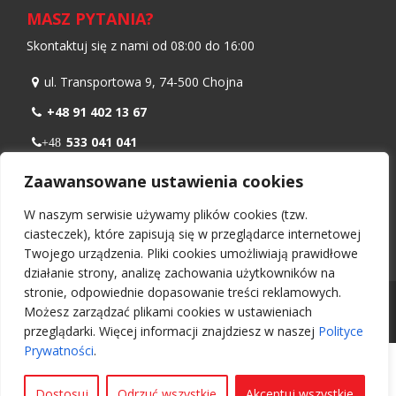
MASZ PYTANIA?
Skontaktuj się z nami od 08:00 do 16:00
ul. Transportowa 9, 74-500 Chojna
+48 91 402 13 67
533 041 041
+48
798 986 299
+48
Zaawansowane ustawienia cookies
biuro@nawiewnikokienny.pl
W naszym serwisie używamy plików cookies (tzw.
Pn – Pt: 08:00 – 16:00
ciasteczek), które zapisują się w przeglądarce internetowej
Twojego urządzenia. Pliki cookies umożliwiają prawidłowe
działanie strony, analizę zachowania użytkowników na
stronie, odpowiednie dopasowanie treści reklamowych.
Wszelkie prawa zastrzeżone 2026 -
Nawiewnikokienny.pl
Możesz zarządzać plikami cookies w ustawieniach
Projekt i wykonanie:
UI Ozga Daniel
przeglądarki. Więcej informacji znajdziesz w naszej
Polityce
Prywatności
.
Dostosuj
Odrzuć wszystkie
Akceptuj wszystkie