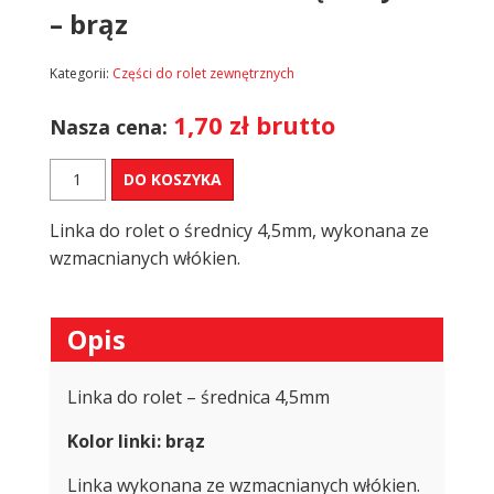
– brąz
Kategorii:
Części do rolet zewnętrznych
1,70
zł
brutto
Nasza cena:
ilość
DO KOSZYKA
Linka
do
Linka do rolet o średnicy 4,5mm, wykonana ze
rolet
zewnętrznych
wzmacnianych włókien.
-
brąz
Opis
Linka do rolet – średnica 4,5mm
Kolor linki:
brąz
Linka wykonana ze wzmacnianych włókien.