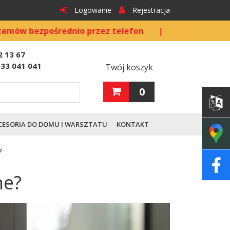
Logowanie
Rejestracja
ośrednio przez telefon
|
Złóż zamówienie telefoni
2 13 67
533 041 041
Twój koszyk
0
CESORIA DO DOMU I WARSZTATU
KONTAKT
?
ne?