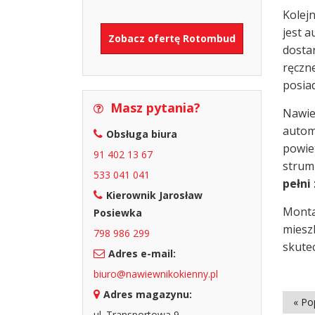
Kolej
jest 
Zobacz ofertę Rotombud
dosta
ręczne
posia
Masz pytania?
Nawie
autom
Obsługa biura
powie
91 402 13 67
strum
533 041 041
pełn
Kierownik Jarosław
Monta
Posiewka
mieszk
798 986 299
skute
Adres e-mail:
biuro@nawiewnikokienny.pl
Adres magazynu:
« Po
ul. Transportowa 9,