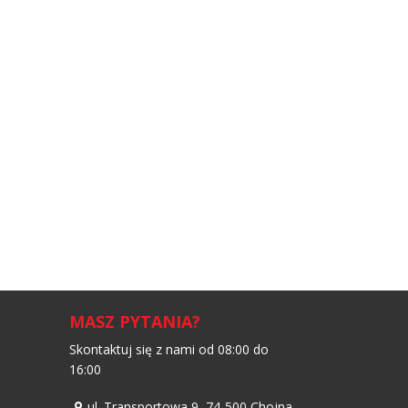
MASZ PYTANIA?
Skontaktuj się z nami od 08:00 do
16:00
ul. Transportowa 9, 74-500 Chojna