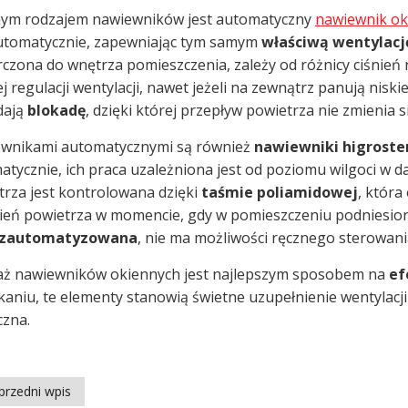
nym rodzajem nawiewników jest automatyczny
nawiewnik ok
automatycznie, zapewniając tym samym
właściwą wentylacj
rczona do wnętrza pomieszczenia, zależy od różnicy ciśnień
j regulacji wentylacji, nawet jeżeli na zewnątrz panują nisk
dają
blokadę
, dzięki której przepływ powietrza nie zmienia 
wnikami automatycznymi są również
nawiewniki
higroste
atycznie, ich praca uzależniona jest od poziomu wilgoci w 
trza jest kontrolowana dzięki
taśmie poliamidowej
, która
ień powietrza w momencie, gdy w pomieszczeniu podniesiony
i zautomatyzowana
, nie ma możliwości ręcznego sterowan
ż nawiewników okiennych jest najlepszym sposobem na
ef
aniu, te elementy stanowią świetne uzupełnienie wentylacji 
czna.
przedni wpis