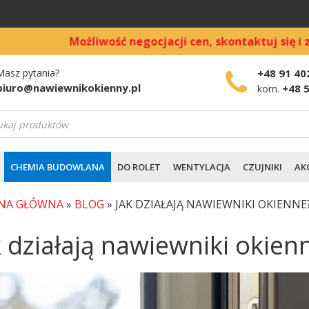
Możliwość negocjacji cen, skontaktuj się i zamów bezp
Masz pytania?
+48 91 40
biuro@nawiewnikokienny.pl
+48 
kom.
warka
ów
CHEMIA BUDOWLANA
DO ROLET
WENTYLACJA
CZUJNIKI
AK
NA GŁÓWNA
»
BLOG
»
JAK DZIAŁAJĄ NAWIEWNIKI OKIENNE
k działają nawiewniki okien