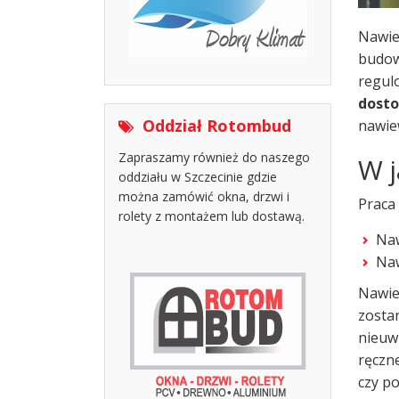
Nawie
budow
regul
dosto
Oddział Rotombud
nawie
Zapraszamy również do naszego
W j
oddziału w Szczecinie gdzie
można zamówić okna, drzwi i
Praca
rolety z montażem lub dostawą.
Naw
Naw
Nawie
zostan
nieuw
ręczn
czy p