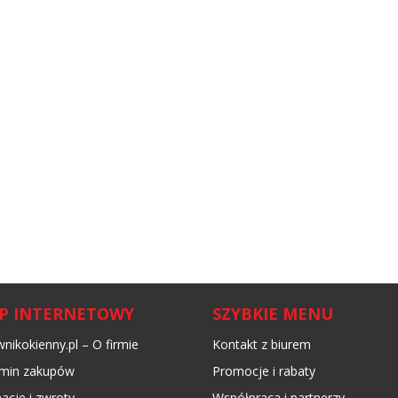
EP INTERNETOWY
SZYBKIE MENU
nikokienny.pl – O firmie
Kontakt z biurem
min zakupów
Promocje i rabaty
acje i zwroty
Współpraca i partnerzy