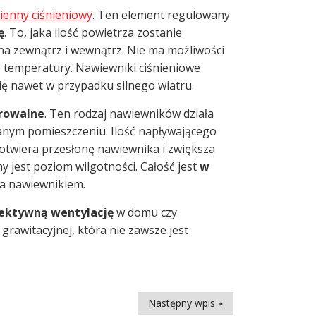
ienny ciśnieniowy
. Ten element regulowany
ę
. To, jaka ilość powietrza zostanie
 na zewnątrz i wewnątrz. Nie ma możliwości
ie temperatury. Nawiewniki ciśnieniowe
się nawet w przypadku silnego wiatru.
rowalne
. Ten rodzaj nawiewników działa
danym pomieszczeniu. Ilość napływającego
 otwiera przesłonę nawiewnika i zwiększa
 jest poziom wilgotności. Całość jest
w
ia nawiewnikiem.
ektywną wentylację
w domu czy
grawitacyjnej, która nie zawsze jest
Następny wpis »