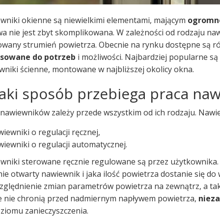
wniki okienne są niewielkimi elementami, mającym
ogromne
a nie jest zbyt skomplikowana. W zależności od rodzaju na
owany strumień powietrza. Obecnie na rynku dostępne są r
sowane do potrzeb
i możliwości. Najbardziej popularne s
wniki ścienne, montowane w najbliższej okolicy okna.
aki sposób przebiega praca na
 nawiewników zależy przede wszystkim od ich rodzaju. Nawi
iewniki o regulacji ręcznej,
iewniki o regulacji automatycznej.
wniki sterowane ręcznie regulowane są przez użytkownika
ie otwarty nawiewnik i jaka ilość powietrza dostanie się do
zględnienie zmian parametrów powietrza na zewnątrz, a ta
e nie chronią przed nadmiernym napływem powietrza,
nieza
oziomu zanieczyszczenia.