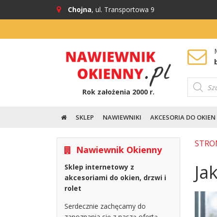
Chojna
, ul. Transportowa 9
Wyszuki
produkt
Rok założenia 2000 r.
SKLEP
NAWIEWNIKI
AKCESORIA DO OKIEN
STRO
Nawiewnik Okienny
Ja
Sklep internetowy z
akcesoriami do okien, drzwi i
rolet
Serdecznie zachęcamy do
zapoznania się z naszą ofertą