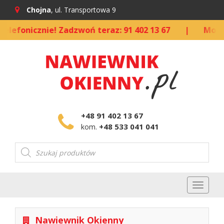
Chojna
, ul. Transportowa 9
onicznie! Zadzwoń teraz: 91 402 13 67
|
Możliwość
+48 91 402 13 67
+48 533 041 041
kom.
Wyszukiwarka
produktów
Toggl
naviga
Nawiewnik Okienny