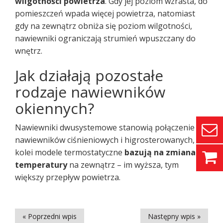
wilgotności powietrza
. Gdy jej poziom wzrasta, do
pomieszczeń wpada więcej powietrza, natomiast
gdy na zewnątrz obniża się poziom wilgotności,
nawiewniki ograniczają strumień wpuszczany do
wnętrz.
Jak działają pozostałe
rodzaje nawiewników
okiennych?
Nawiewniki dwusystemowe stanowią połączenie
nawiewników ciśnieniowych i higrosterowanych, z
kolei modele termostatyczne
bazują na zmianach
temperatury
na zewnątrz – im wyższa, tym
większy przepływ powietrza.
« Poprzedni wpis
Następny wpis »