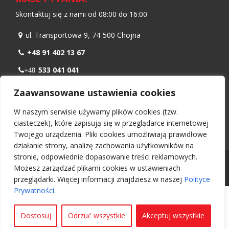
Skontaktuj się z nami od 08:00 do 16:00
ul. Transportowa 9, 74-500 Chojna
+48 91 402 13 67
533 041 041
+48
798 986 299
+48
Zaawansowane ustawienia cookies
biuro@nawiewnikokienny.pl
W naszym serwisie używamy plików cookies (tzw.
Pn – Pt: 08:00 – 16:00
ciasteczek), które zapisują się w przeglądarce internetowej
Twojego urządzenia. Pliki cookies umożliwiają prawidłowe
działanie strony, analizę zachowania użytkowników na
stronie, odpowiednie dopasowanie treści reklamowych.
Wszelkie prawa zastrzeżone 2026 -
Nawiewnikokienny.pl
Możesz zarządzać plikami cookies w ustawieniach
Projekt i wykonanie:
UI Ozga Daniel
przeglądarki. Więcej informacji znajdziesz w naszej
Polityce
Prywatności
.
Dostosuj
Odrzuć wszystkie
Akceptuj wszystkie