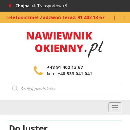
Chojna
, ul. Transportowa 9
telefonicznie! Zadzwoń teraz: 91 402 13 67
|
Możl
+48 91 402 13 67
+48 533 041 041
kom.
Wyszukiwarka
produktów
Toggl
naviga
Do luster