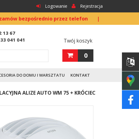
Logowanie
Rejestracja
średnio przez telefon
|
Złóż zamówienie telefonic
2 13 67
533 041 041
Twój koszyk
0
CESORIA DO DOMU I WARSZTATU
KONTAKT
ACYJNA ALIZE AUTO WM 75 + KRÓCIEC