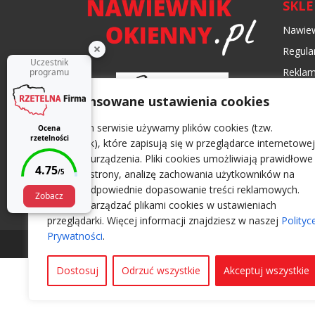
SKL
Nawiew
Regula
Reklam
Formy 
Zaawansowane ustawienia cookies
Czas i
W naszym serwisie używamy plików cookies (tzw.
Polity
ciasteczek), które zapisują się w przeglądarce internetowej
Twojego urządzenia. Pliki cookies umożliwiają prawidłowe
działanie strony, analizę zachowania użytkowników na
stronie, odpowiednie dopasowanie treści reklamowych.
Możesz zarządzać plikami cookies w ustawieniach
przeglądarki. Więcej informacji znajdziesz w naszej
Polityc
Prywatności
.
Wszelkie prawa zastrzeżone 2026 -
Nawiewnikoki
Dostosuj
Odrzuć wszystkie
Akceptuj wszystkie