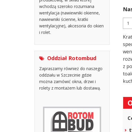
wchodzą szeroko rozumiana
Nas
wentylacja (nawiewniki okienne,
nawiewniki ścienne, kratki
ilość
wentylacyjne), akcesoria do okien
Kra
went
i rolet.
Kra
ALIZ
AUT
spe
WM
went
75
Oddział Rotombud
roz
+
z po
króc
Zapraszamy również do naszego
toa
oddziału w Szczecinie gdzie
kuch
można zamówić okna, drzwi i
rolety z montażem lub dostawą.
O
C
t