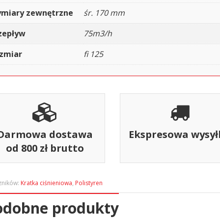
miary zewnętrzne
śr. 170 mm
zepływ
75m3/h
zmiar
fi 125
Darmowa dostawa
Ekspresowa wysył
od 800 zł brutto
zników:
Kratka ciśnieniowa
,
Polistyren
odobne produkty