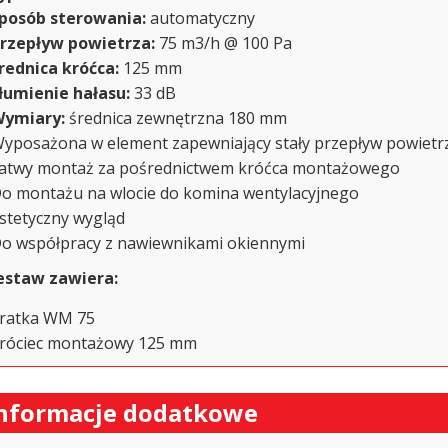
posób sterowania:
automatyczny
rzepływ powietrza:
75 m3/h @ 100 Pa
rednica króćca:
125 mm
łumienie hałasu:
33 dB
ymiary:
średnica zewnętrzna 180 mm
yposażona w element zapewniający stały przepływ powietrz
atwy montaż za pośrednictwem króćca montażowego
o montażu na wlocie do komina wentylacyjnego
stetyczny wygląd
o współpracy z nawiewnikami okiennymi
estaw zawiera:
ratka WM 75
róciec montażowy 125 mm
nformacje dodatkowe