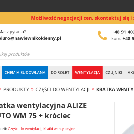
Możliwość negocjacji cen, skontaktuj się i zamów bezpo
Masz pytania?
+48 91 40
biuro@nawiewnikokienny.pl
+48 
kom.
warka
ów
CHEMIA BUDOWLANA
DO ROLET
WENTYLACJA
CZUJNIKI
AK
»
»
»
PRODUKTY
CZĘŚCI DO WENTYLACJI
KRATKA WENTYL
atka wentylacyjna ALIZE
TO WM 75 + króciec
orii:
Części do wentylacji
,
Kratki wentylacyjne