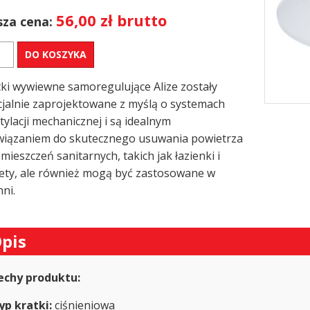
56,00
zł
brutto
za cena:
DO KOSZYKA
tka
ylacyjna
tki wywiewne samoregulujące Alize zostały
E
O
cjalnie zaprojektowane z myślą o systemach
ylacji mechanicznej i są idealnym
wiązaniem do skutecznego usuwania powietrza
mieszczeń sanitarnych, takich jak łazienki i
iec
lety, ale również mogą być zastosowane w
ni.
pis
echy produktu:
yp kratki:
ciśnieniowa