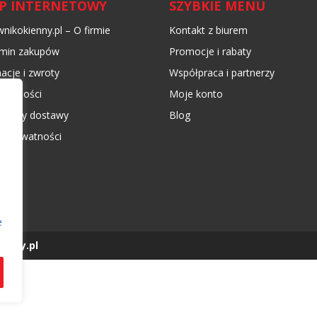
EP INTERNETOWY
SZYBKIE MENU
nikokienny.pl – O firmie
Kontakt z biurem
min zakupów
Promocje i rabaty
acje i zwroty
Współpraca i partnerzy
płatności
Moje konto
 koszty dostawy
Blog
ka prywatności
e
enny.pl