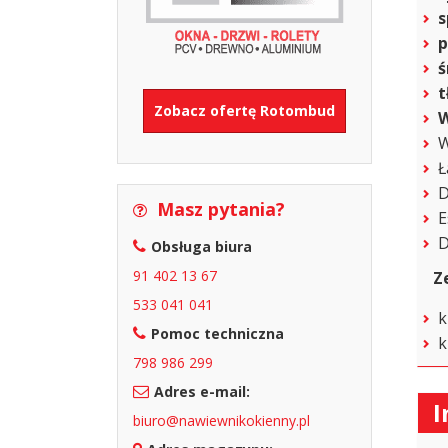
s
p
ś
t
Zobacz ofertę Rotombud
W
W
Ł
D
Masz pytania?
E
D
Obsługa biura
91 402 13 67
Z
533 041 041
k
Pomoc techniczna
k
798 986 299
Adres e-mail:
I
biuro@nawiewnikokienny.pl