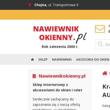
Chojna
, ul. Transportowa 9
Wyszuki
produkt
Rok założenia 2000 r.
SKLEP
NAWIEWNIKI
AKCESORIA DO OKIEN
Nawiewnikokienny.pl
Kr
Sklep internetowy z
akcesoriami do okien i rolet
AU
Serdecznie zachęcamy do
zapoznania się z naszą ofertą
Kateg
produktową, w skład której