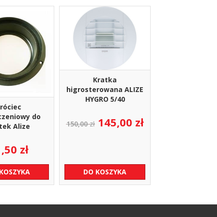
Kratka
higrosterowana ALIZE
HYGRO 5/40
róciec
czeniowy do
Pierwotna
Aktualna
145,00
zł
150,00
zł
tek Alize
cena
cena
wynosiła:
wynosi:
1,50
zł
150,00 zł.
145,00 zł.
 KOSZYKA
DO KOSZYKA