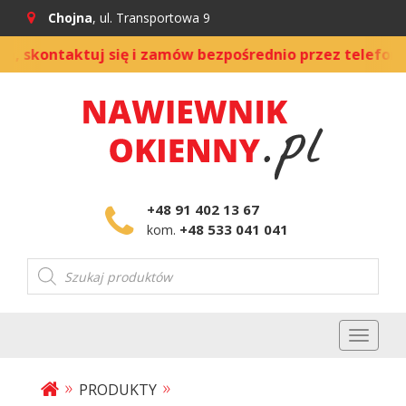
Chojna
, ul. Transportowa 9
kontaktuj się i zamów bezpośrednio przez telefon
|
+48 91 402 13 67
+48 533 041 041
kom.
Wyszukiwarka
produktów
Toggl
naviga
»
»
PRODUKTY