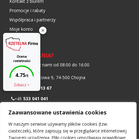
Kontakt z biurem
Promocje i rabaty
Współpraca i partnerzy
Moje konto
Blog
MASZ PYTANIA?
Skontaktuj się z nami od 08:00 do 16:00
ul. Transportowa 9, 74-500 Chojna
+48 91 402 13 67
533 041 041
+48
798 986 299
+48
Zaawansowane ustawienia cookies
biuro@nawiewnikokienny.pl
W naszym serwisie używamy plików cookies (tzw.
Pn – Pt: 08:00 – 16:00
ciasteczek), które zapisują się w przeglądarce internetowej
Twojego urządzenia. Pliki cookies umożliwiają prawidłowe