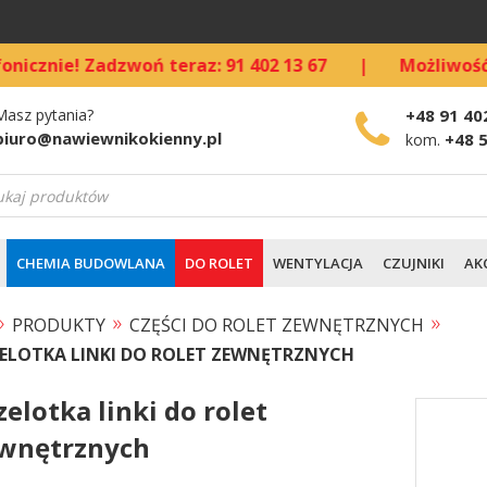
e! Zadzwoń teraz: 91 402 13 67
|
Możliwość kupna
Masz pytania?
+48 91 40
biuro@nawiewnikokienny.pl
+48 
kom.
warka
ów
CHEMIA BUDOWLANA
DO ROLET
WENTYLACJA
CZUJNIKI
AK
»
»
»
PRODUKTY
CZĘŚCI DO ROLET ZEWNĘTRZNYCH
ELOTKA LINKI DO ROLET ZEWNĘTRZNYCH
zelotka linki do rolet
wnętrznych