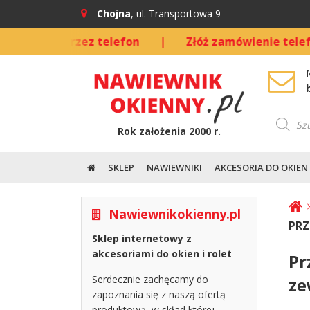
Chojna
, ul. Transportowa 9
dnio przez telefon
|
Złóż zamówienie telefoniczni
Wyszuki
produkt
Rok założenia 2000 r.
SKLEP
NAWIEWNIKI
AKCESORIA DO OKIEN
Nawiewnikokienny.pl
PRZ
Sklep internetowy z
akcesoriami do okien i rolet
Pr
Serdecznie zachęcamy do
ze
zapoznania się z naszą ofertą
produktową, w skład której