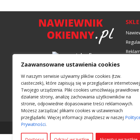
SKL
Nawiew
Regula
Reklam
Formy 
Zaawansowane ustawienia cookies
Czas i
W naszym serwisie używamy plików cookies (tzw.
Polity
ciasteczek), które zapisują się w przeglądarce internetowej
Twojego urządzenia. Pliki cookies umożliwiają prawidłowe
działanie strony, analizę zachowania użytkowników na
stronie, odpowiednie dopasowanie treści reklamowych.
Możesz zarządzać plikami cookies w ustawieniach
przeglądarki. Więcej informacji znajdziesz w naszej
Polityc
Prywatności
.
Wszelkie prawa zastrzeżone 2026 -
Nawiewnikoki
Dostosuj
Odrzuć wszystkie
Akceptuj wszystkie