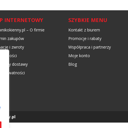
EP INTERNETOWY
SZYBKIE MENU
nikokienny.pl – O firmie
Kontakt z biurem
min zakupów
Promocje i rabaty
acje i zwroty
Współpraca i partnerzy
płatności
Moje konto
 koszty dostawy
Blog
ka prywatności
e
enny.pl