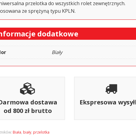
niwersalna przelotka do wszystkich rolet zewnętrznych.
tosowana ze sprężyną typu KPLN.
nformacje dodatkowe
lor
Biały
Darmowa dostawa
Ekspresowa wysył
od 800 zł brutto
zników:
Biała
,
biały
,
przelotka