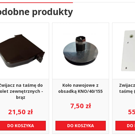
odobne produkty
Zwijacz na taśmę do
Koło nawojowe z
Zwijac
rolet zewnętrznych -
obsadką KNO/40/155
taśmę (
brąz
7,50
zł
21,50
zł
5
DO KOSZYKA
DO KOSZYKA
DO