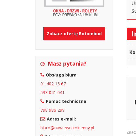
U
S
I
Zobacz ofertę Rotombud
Ko
Masz pytania?
Obsługa biura
91 402 13 67
533 041 041
Pomoc techniczna
798 986 299
Adres e-mail:
biuro@nawiewnikokienny.pl
Znac