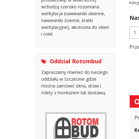
Kateg
wchodzą szeroko rozumiana
wentylacja (nawiewniki okienne,
Nas
nawiewniki ścienne, kratki
wentylacyjne), akcesoria do okien
ilość
i rolet.
Prze
linki
Prze
do
role
zew
Oddział Rotombud
Zapraszamy również do naszego
oddziału w Szczecinie gdzie
można zamówić okna, drzwi i
rolety z montażem lub dostawą.
O
Pr
Ko