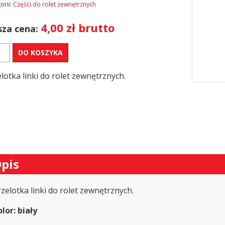
orii:
Części do rolet zewnętrznych
4,00
zł
brutto
za cena:
DO KOSZYKA
lotka
lotka linki do rolet zewnętrznych.
t
nętrznych
pis
zelotka linki do rolet zewnętrznych.
lor: biały