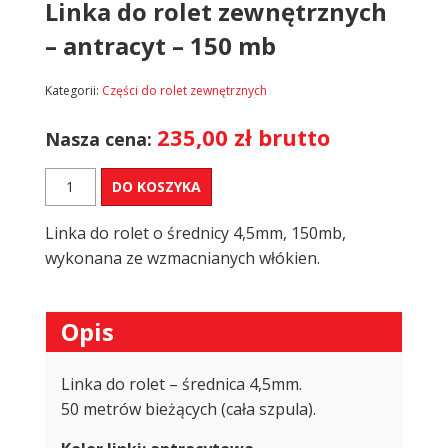
Linka do rolet zewnętrznych
– antracyt – 150 mb
Kategorii:
Części do rolet zewnętrznych
235,00
zł
brutto
Nasza cena:
ilość
DO KOSZYKA
Linka
do
Linka do rolet o średnicy 4,5mm, 150mb,
rolet
zewnętrznych
wykonana ze wzmacnianych włókien.
-
antracyt
-
Opis
150
mb
Linka do rolet – średnica 4,5mm.
50 metrów bieżących (cała szpula).