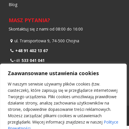
Blog
MASZ PYTANIA?
Skontaktuj się z nami od 08:00 do 16:00
ul. Transportowa 9, 74-500 Chojna
+48 91 402 13 67
533 041 041
+48
798 986 299
+48
Zaawansowane ustawienia cookies
biuro@nawiewnikokienny.pl
W naszym serwisie używamy plików cookies (tzw.
Pn – Pt: 08:00 – 16:00
ciasteczek), które zapisują się w przeglądarce internetowej
Twojego urządzenia. Pliki cookies umożliwiają prawidłowe
działanie strony, analizę zachowania użytkowników na
stronie, odpowiednie dopasowanie treści reklamowych.
Wszelkie prawa zastrzeżone 2026 -
Nawiewnikokienny.pl
Możesz zarządzać plikami cookies w ustawieniach
Projekt i wykonanie:
UI Ozga Daniel
przeglądarki. Więcej informacji znajdziesz w naszej
Polityce
Prywatności
.