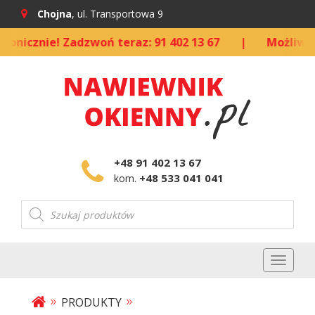
Chojna
, ul. Transportowa 9
znie! Zadzwoń teraz: 91 402 13 67
|
Możliwość kup
+48 91 402 13 67
+48 533 041 041
kom.
Wyszukiwarka
produktów
Toggl
naviga
»
»
PRODUKTY