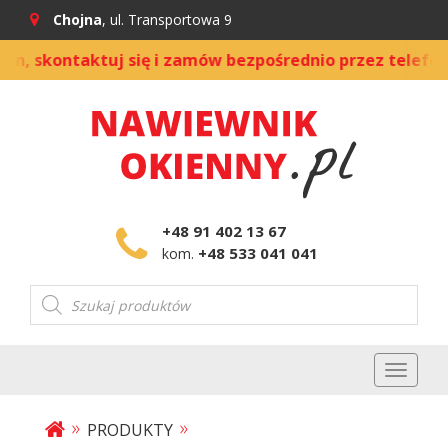
Chojna
, ul. Transportowa 9
skontaktuj się i zamów bezpośrednio przez telefon
|
+48 91 402 13 67
+48 533 041 041
kom.
Wyszukiwarka
produktów
Toggl
naviga
»
»
PRODUKTY