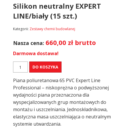
Silikon neutralny EXPERT
LINE/biały (15 szt.)
Kategorii:
Zestawy chemii budowlanej
660,00
zł
brutto
Nasza cena:
Darmowa dostawa!
ilość
DO KOSZYKA
Piana
pistoletowa
Piana poliuretanowa 65 PVC Expert Line
65
PVC
Professional – niskoprężna o podwyższonej
EXPERT
wydajności piana przeznaczona dla
LINE
wyspecjalizowanych grup montażowych do
Professional/letnia
montażu i uszczelniania. Jednoskładnikowa,
(12szt.)
+
elastyczna masa uszczelniająca o neutralnym
Silikon
systemie utwardzania.
neutralny