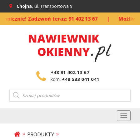
Chojna
, ul. Transportowa 9
znie! Zadzwoń teraz: 91 402 13 67
|
Możliwość kup
+48 91 402 13 67
+48 533 041 041
kom.
Wyszukiwarka
produktów
Toggl
naviga
»
»
PRODUKTY