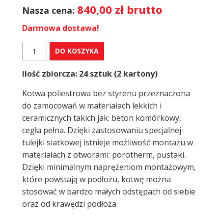
840,00
zł
brutto
Nasza cena:
Darmowa dostawa!
ilość
DO KOSZYKA
Kotwa
chemiczna
Ilość zbiorcza: 24 sztuk (2 kartony)
EXPERT
LINE
Kotwa poliestrowa bez styrenu przeznaczona
Professional
-
do zamocowań w materiałach lekkich i
24
ceramicznych takich jak: beton komórkowy,
szt.
cegła pełna. Dzięki zastosowaniu specjalnej
tulejki siatkowej istnieje możliwość montażu w
materiałach z otworami: porotherm, pustaki.
Dzięki minimalnym naprężeniom montażowym,
które powstają w podłożu, kotwę można
stosować w bardzo małych odstępach od siebie
oraz od krawędzi podłoża.