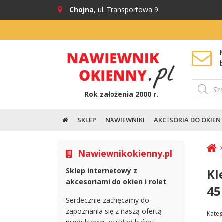
Chojna
, ul. Transportowa 9
Mo
Wyszuki
produkt
Rok założenia 2000 r.
SKLEP
NAWIEWNIKI
AKCESORIA DO OKIEN
Nawiewnikokienny.pl
Kl
Sklep internetowy z
akcesoriami do okien i rolet
45
Serdecznie zachęcamy do
zapoznania się z naszą ofertą
Kateg
produktową, w skład której