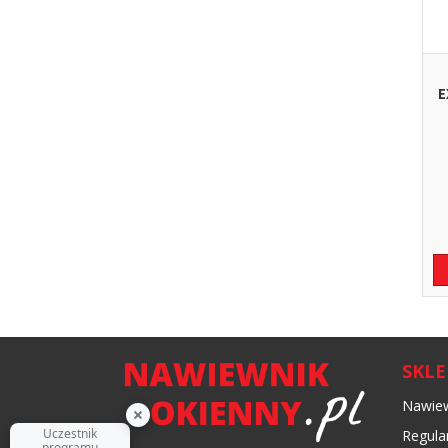
E
SKL
Nawiew
Regula