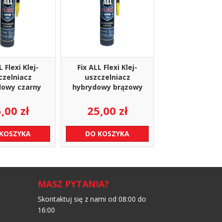
L Flexi Klej-
Fix ALL Flexi Klej-
czelniacz
uszczelniacz
dowy czarny
hybrydowy brązowy
5,00
zł
25,00
zł
 KOSZYKA
DO KOSZYKA
MASZ PYTANIA?
Skontaktuj się z nami od 08:00 do
16:00