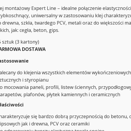
lej montażowy Expert Line – idealne połączenie elastyczności
zybkoschnący, uniwersalny w zastosowaniu klej charakteryz
o drewna, szkła, twardego PCV, metali oraz do większości 
kich, jak: cegła, beton, gips.
 sztuk (3 kartony)
ARMOWA DOSTAWA
astosowanie
alecany do klejenia wszystkich elementów wykończeniowych
ztucznych i styropianu
o mocowania paneli, profili, listew ściennych, przypodłog
arapetów, plafonów, płytek kamiennych i ceramicznych
łaściwości
harakteryzuje się bardzo dobrą przyczepnością do betonu, 
ipsowych jak i drewna, PCV oraz ceramiki
o odparowaniu tworzy elastyczna trwała spoinę