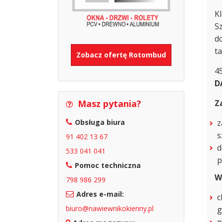
K
S
d
ta
Zobacz ofertę Rotombud
45
D
Z
Masz pytania?
z
Obsługa biura
s
91 402 13 67
d
533 041 041
p
Pomoc techniczna
W
798 986 299
Adres e-mail:
c
biuro@nawiewnikokienny.pl
g
p