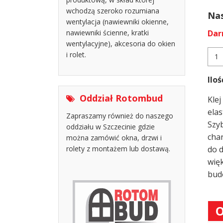
wchodzą szeroko rozumiana
Nas
wentylacja (nawiewniki okienne,
Dar
nawiewniki ścienne, kratki
wentylacyjne), akcesoria do okien
ilość
i rolet.
Klej
mon
Iloś
EXP
LINE
Oddział Rotombud
Klej
-
45
elas
Zapraszamy również do naszego
szt.
Szy
oddziału w Szczecinie gdzie
cha
można zamówić okna, drzwi i
do d
rolety z montażem lub dostawą.
wię
budo
O