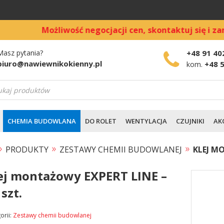
żliwość negocjacji cen, skontaktuj się i zamów bezpośr
Masz pytania?
+48 91 40
biuro@nawiewnikokienny.pl
+48 
kom.
warka
ów
CHEMIA BUDOWLANA
DO ROLET
WENTYLACJA
CZUJNIKI
AK
»
»
»
PRODUKTY
ZESTAWY CHEMII BUDOWLANEJ
KLEJ M
ej montażowy EXPERT LINE –
 szt.
orii:
Zestawy chemii budowlanej