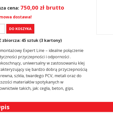
750,00
zł
brutto
za cena:
mowa dostawa!
DO KOSZYKA
tażowy
ć zbiorcza: 45 sztuk (3 kartony)
ERT
 montażowy Expert Line – idealne połączenie
tyczności przyczepności i odporności .
bkoschnący, uniwersalny w zastosowaniu klej
rakteryzujący się bardzo dobrą przyczepnością
rewna, szkła, twardego PCV, metali oraz do
kszości materiałów spotykanych w
wnictwie takich, jak: cegła, beton, gips.
pis