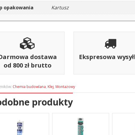
p opakowania
Kartusz
Darmowa dostawa
Ekspresowa wysył
od 800 zł brutto
zników:
Chemia budowlana
,
Klej
,
Montażowy
odobne produkty