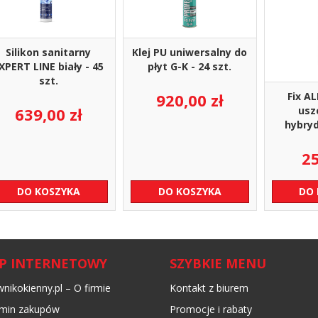
Silikon sanitarny
Klej PU uniwersalny do
XPERT LINE biały - 45
płyt G-K - 24 szt.
szt.
920,00
zł
Fix AL
639,00
zł
usz
hybry
2
DO KOSZYKA
DO KOSZYKA
DO
EP INTERNETOWY
SZYBKIE MENU
nikokienny.pl – O firmie
Kontakt z biurem
min zakupów
Promocje i rabaty