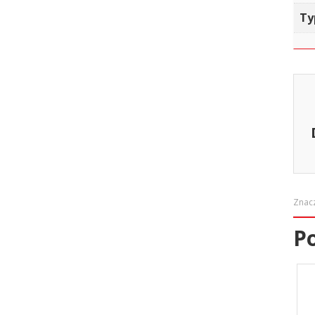
Ty
Znac
P