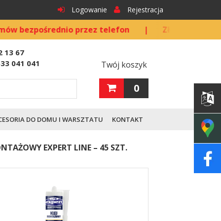
Logowanie
Rejestracja
ednio przez telefon
|
Złóż zamówienie telefoniczn
2 13 67
533 041 041
Twój koszyk
0
CESORIA DO DOMU I WARSZTATU
KONTAKT
ONTAŻOWY EXPERT LINE – 45 SZT.