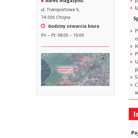
Adres magazynu:
ł
ul. Transportowa 9,
74-500 Chojna
S
Godziny otwarcia biura
P
Pn – Pt: 08:00 – 16:00
o
K
P
U
p
S
C
w
I
Po