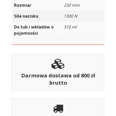
Rozmiar
230 mm
Siła nacisku
1300 N
Do tub i wkładów o
310 ml
pojemności
Darmowa dostawa od 800 zł
brutto