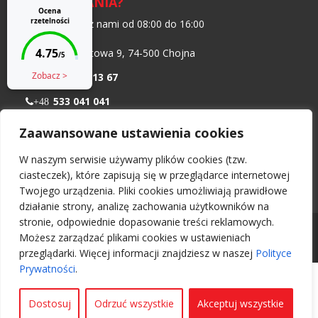
MASZ PYTANIA?
Skontaktuj się z nami od 08:00 do 16:00
ul. Transportowa 9, 74-500 Chojna
+48 91 402 13 67
533 041 041
+48
798 986 299
+48
Zaawansowane ustawienia cookies
biuro@nawiewnikokienny.pl
W naszym serwisie używamy plików cookies (tzw.
Pn – Pt: 08:00 – 16:00
ciasteczek), które zapisują się w przeglądarce internetowej
Twojego urządzenia. Pliki cookies umożliwiają prawidłowe
działanie strony, analizę zachowania użytkowników na
stronie, odpowiednie dopasowanie treści reklamowych.
Wszelkie prawa zastrzeżone 2026 -
Nawiewnikokienny.pl
Możesz zarządzać plikami cookies w ustawieniach
Projekt i wykonanie:
UI Ozga Daniel
przeglądarki. Więcej informacji znajdziesz w naszej
Polityce
Prywatności
.
Dostosuj
Odrzuć wszystkie
Akceptuj wszystkie