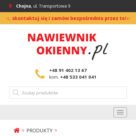
Chojna
, ul. Transportowa 9
 skontaktuj się i zamów bezpośrednio przez telefon
+48 91 402 13 67
+48 533 041 041
kom.
Wyszukiwarka
produktów
Toggl
naviga
»
»
PRODUKTY