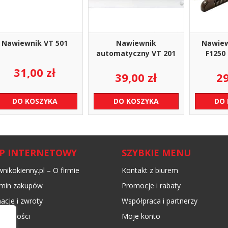
Nawiewnik VT 501
Nawiewnik
Nawiew
automatyczny VT 201
F1250 
31,00
zł
39,00
zł
2
DO KOSZYKA
DO KOSZYKA
DO
EP INTERNETOWY
SZYBKIE MENU
nikokienny.pl – O firmie
Kontakt z biurem
min zakupów
Promocje i rabaty
acje i zwroty
Współpraca i partnerzy
płatności
Moje konto