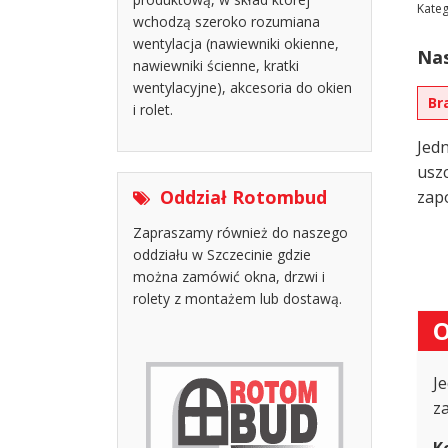
Kateg
wchodzą szeroko rozumiana
wentylacja (nawiewniki okienne,
Nas
nawiewniki ścienne, kratki
wentylacyjne), akcesoria do okien
Br
i rolet.
Jed
uszc
Oddział Rotombud
zap
Zapraszamy również do naszego
oddziału w Szczecinie gdzie
można zamówić okna, drzwi i
rolety z montażem lub dostawą.
O
J
z