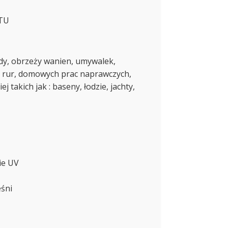
TU
ody, obrzeży wanien, umywalek,
eń rur, domowych prac naprawczych,
j takich jak : baseny, łodzie, jachty,
ie UV
śni