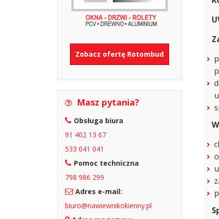
K
U
Z
Zobacz ofertę Rotombud
p
p
d
u
Masz pytania?
s
Obsługa biura
W
91 402 13 67
c
533 041 041
o
Pomoc techniczna
u
798 986 299
z
Adres e-mail:
p
biuro@nawiewnikokienny.pl
S