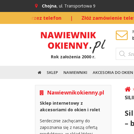
Chojna
, ul. Transportowa 9
nio przez telefon
|
Złóż zamówienie telefonicznie
Wyszuki
produkt
Rok założenia 2000 r.
SKLEP
NAWIEWNIKI
AKCESORIA DO OKIEN
Nawiewnikokienny.pl
SIL
Sklep internetowy z
akcesoriami do okien i rolet
Si
Serdecznie zachęcamy do
– 
zapoznania się z naszą ofertą
produktową, w skład której