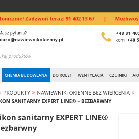
! Zadzwoń teraz: 91 402 13 67
|
Możliwość kupna s
Masz pytania?
+48 91 40
biuro@nawiewnikokienny.pl
+48 
kom.
warka
ów
CHEMIA BUDOWLANA
DO ROLET
WENTYLACJA
CZUJNIKI
AK
»
»
»
PRODUKTY
NAWIEWNIKI OKIENNE BEZ WIERCENIA
IKON SANITARNY EXPERT LINE® – BEZBARWNY
likon sanitarny EXPERT LINE®
bezbarwny