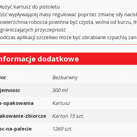
łożyć kartusz do pistoletu
lość wypływającej masy regulować poprzez zmianę siły nacis
owierzchnia robocza powinna być czysta, wolna od kurzu, tłu
graniczających przyczepność
odczas aplikacji szczeliwo może być obrabiane szpachlą zan
nformacje dodatkowe
lor
Bezbarwny
jemnosc
300 ml
p-opakowania
Kartusz
akowanie-zbiorcze
Karton 15 szt.
osc-na-palecie
1260 szt.