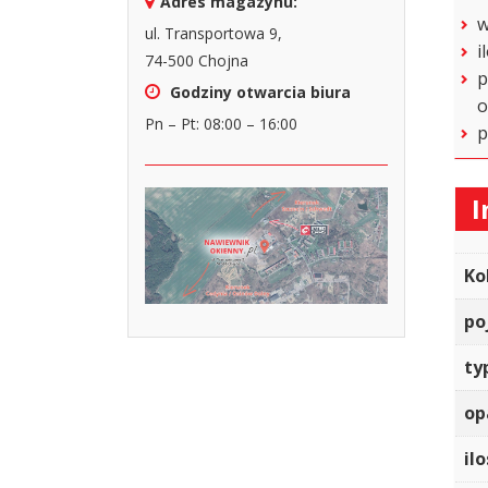
Adres magazynu:
w
ul. Transportowa 9,
i
74-500 Chojna
p
Godziny otwarcia biura
o
Pn – Pt: 08:00 – 16:00
p
I
Ko
po
ty
op
il