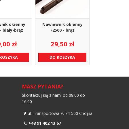
nik okienny
Nawiewnik okienny
- biały-brąz
F2500 - brąz
9,00
zł
29,50
zł
 KOSZYKA
DO KOSZYKA
MASZ PYTANIA?
Skontaktuj się z nami od 08:00 do
16:00
ul. Transportowa 9, 74-500 Chojna
+48 91 402 13 67