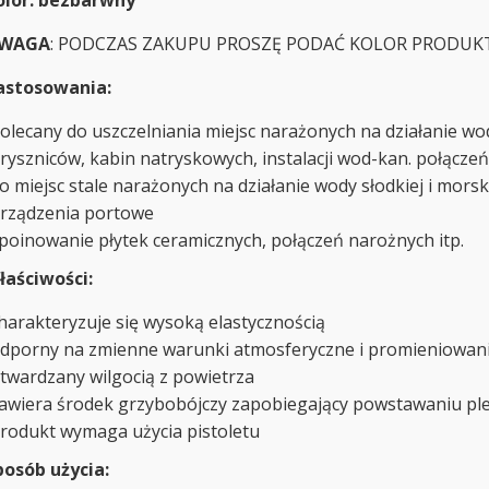
olor: bezbarwny
WAGA
: PODCZAS ZAKUPU PROSZĘ PODAĆ KOLOR PRODUK
astosowania:
olecany do uszczelniania miejsc narażonych na działanie w
ryszniców, kabin natryskowych, instalacji wod-kan. połącz
o miejsc stale narażonych na działanie wody słodkiej i morskie
rządzenia portowe
poinowanie płytek ceramicznych, połączeń narożnych itp.
łaściwości:
harakteryzuje się wysoką elastycznością
dporny na zmienne warunki atmosferyczne i promieniowan
twardzany wilgocią z powietrza
awiera środek grzybobójczy zapobiegający powstawaniu ple
rodukt wymaga użycia pistoletu
posób użycia: