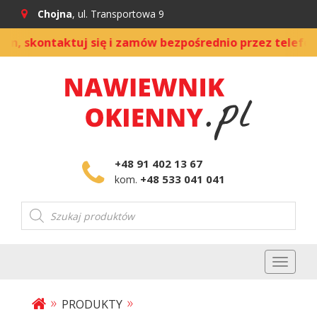
Chojna
, ul. Transportowa 9
kontaktuj się i zamów bezpośrednio przez telefon
|
+48 91 402 13 67
+48 533 041 041
kom.
Wyszukiwarka
produktów
Toggl
naviga
»
»
PRODUKTY