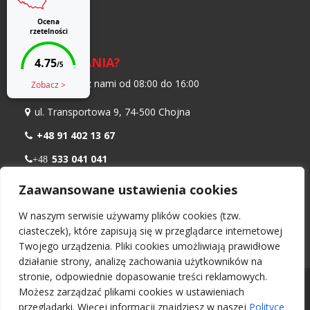
Moje konto
Blog
MASZ PYTANIA?
Skontaktuj się z nami od 08:00 do 16:00
ul. Transportowa 9, 74-500 Chojna
+48 91 402 13 67
533 041 041
+48
798 986 299
+48
Zaawansowane ustawienia cookies
biuro@nawiewnikokienny.pl
W naszym serwisie używamy plików cookies (tzw.
Pn – Pt: 08:00 – 16:00
ciasteczek), które zapisują się w przeglądarce internetowej
Twojego urządzenia. Pliki cookies umożliwiają prawidłowe
działanie strony, analizę zachowania użytkowników na
stronie, odpowiednie dopasowanie treści reklamowych.
Wszelkie prawa zastrzeżone 2026 -
Nawiewnikokienny.pl
Możesz zarządzać plikami cookies w ustawieniach
Projekt i wykonanie:
UI Ozga Daniel
przeglądarki. Więcej informacji znajdziesz w naszej
Polityce