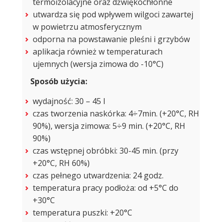
termoizolacyjne oraz dźwiękochłonne
utwardza się pod wpływem wilgoci zawartej
w powietrzu atmosferycznym
odporna na powstawanie pleśni i grzybów
aplikacja również w temperaturach
ujemnych (wersja zimowa do -10°C)
Sposób użycia:
wydajność: 30 – 45 l
czas tworzenia naskórka: 4÷7min. (+20°C, RH
90%), wersja zimowa: 5÷9 min. (+20°C, RH
90%)
czas wstępnej obróbki: 30-45 min. (przy
+20°C, RH 60%)
czas pełnego utwardzenia: 24 godz.
temperatura pracy podłoża: od +5°C do
+30°C
temperatura puszki: +20°C