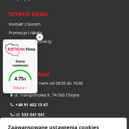
SZYBKIE MENU
Kontakt z biurem
Promocje i rabaty
Współpraca i partnerzy
Moje konto
Blog
MASZ PYTANIA?
Skontaktuj się z nami od 08:00 do 16:00
ul. Transportowa 9, 74-500 Chojna
+48 91 402 13 67
533 041 041
+48
798 986 299
+48
Zaawansowane ustawienia cookies