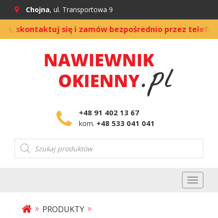
Chojna
, ul. Transportowa 9
kontaktuj się i zamów bezpośrednio przez telefon
|
+48 91 402 13 67
+48 533 041 041
kom.
Wyszukiwarka
produktów
Toggl
naviga
»
»
PRODUKTY