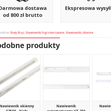
Darmowa dostawa
Ekspresowa wysył
od 800 zł brutto
zników:
Biały Brąz
,
Nawiewniki higrosterowane
,
Nawiewniki okienne
odobne produkty
Nawiewnik okienny
Nawiewnik
Nawie
F2500 - biały
automatyczny VT 201