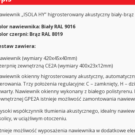
awiewnik „ISOLA HY” higrosterowany akustyczny biały-brąz
olor nawiewnika: Biały RAL 9016
olor czerpni: Brąz RAL 8019
estaw zawiera:
awiewnik (wymiary 420x45x40mm)
zerpnię zewnętrzną CE2A (wymiary 400x23x12mm)
awiewnik okienny higrosterowany akustyczny, automatyczn
erowania. Trzy położenia regulacyjne: C – zamknięty, H – dz
twarty. Nawiewnik okienny wykonany z białego polistyrenu. 
ewnętrznej GPE2A istnieje możliwość zamontowania nawiewn
ysoki współczynnik tłumienia akustycznego, idealny nawiew
olicy, w uciążliwym otoczeniu.
stnieje możliwość wyposażenia nawiewnika w dodatkowe elem