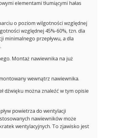
kowymi elementami tłumiącymi hałas
arciu o poziom wilgotności względnej
gotności względnej 45%-60%, tzn. dla
ji minimalnego przepływu, a dla
.
nego. Montaż nawiewnika na już
 zamontowany wewnątrz nawiewnika.
eł dźwięku można znaleźć w tym opisie
yw powietrza do wentylacji
z zastosowanych nawiewników może
kratek wentylacyjnych. To zjawisko jest