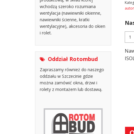
Kateg
wchodzą szeroko rozumiana
auto
wentylacja (nawiewniki okienne,
nawiewniki ścienne, kratki
Nas
wentylacyjne), akcesoria do okien
i rolet.
ilość
Naw
ISO
Naw
HY
aku
ISO
Oddział Rotombud
-
Zapraszamy również do naszego
biał
brąz
oddziału w Szczecinie gdzie
można zamówić okna, drzwi i
rolety z montażem lub dostawą.
O