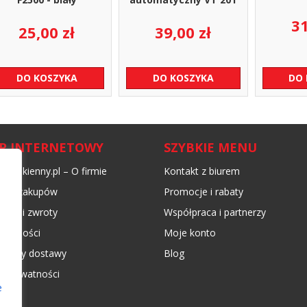
3
25,00
zł
39,00
zł
DO KOSZYKA
DO KOSZYKA
DO
EP INTERNETOWY
SZYBKIE MENU
nikokienny.pl – O firmie
Kontakt z biurem
min zakupów
Promocje i rabaty
acje i zwroty
Współpraca i partnerzy
płatności
Moje konto
 koszty dostawy
Blog
ka prywatności
e