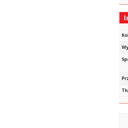
I
Ko
Wy
Sp
Pr
Tł