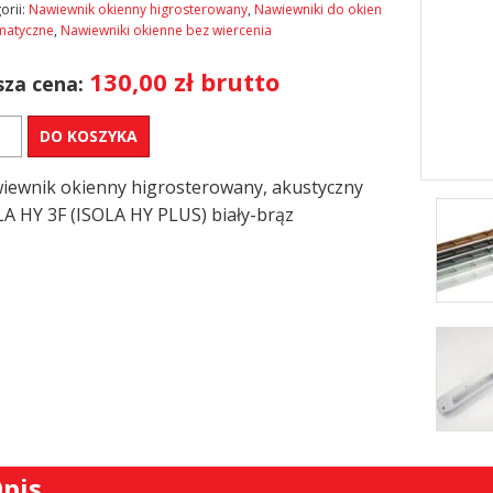
orii:
Nawiewnik okienny higrosterowany
,
Nawiewniki do okien
matyczne
,
Nawiewniki okienne bez wiercenia
130,00
zł
brutto
za cena:
DO KOSZYKA
iewnik
LA
iewnik okienny higrosterowany, akustyczny
styczny
LA HY 3F (ISOLA HY PLUS) biały-brąz
y-
pis