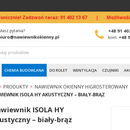
 Zadzwoń teraz: 91 402 13 67
|
Możliwość kupna st
Masz pytania?
+48 91 40
biuro@nawiewnikokienny.pl
+48 
kom.
warka
ów
CHEMIA BUDOWLANA
DO ROLET
WENTYLACJA
CZUJNIKI
AK
»
»
PRODUKTY
NAWIEWNIK OKIENNY HIGROSTEROWANY
IEWNIK ISOLA HY AKUSTYCZNY – BIAŁY-BRĄZ
wiewnik ISOLA HY
ustyczny – biały-brąz