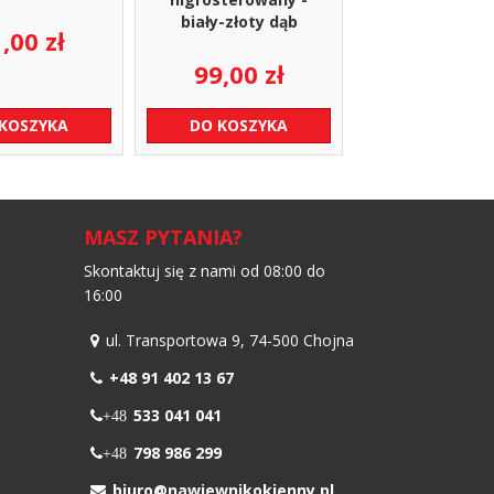
biały-złoty dąb
1,00
zł
99,00
zł
 KOSZYKA
DO KOSZYKA
MASZ PYTANIA?
Skontaktuj się z nami od 08:00 do
16:00
ul. Transportowa 9, 74-500 Chojna
+48 91 402 13 67
533 041 041
+48
798 986 299
+48
biuro@nawiewnikokienny.pl