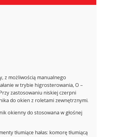
y, z możliwością manualnego
iałanie w trybie higrosterowania, O –
Przy zastosowaniu niskiej czerpni
ika do okien z roletami zewnętrznymi.
nik okienny do stosowana w głośnej
enty tłumiące hałas: komorę tłumiącą