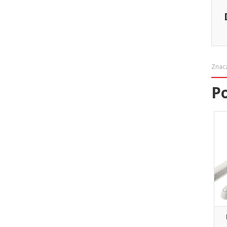
Znac
P