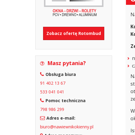
N
K
Zobacz ofertę Rotombud
K
Z
n
Masz pytania?
c
Obsługa biura
N
91 402 13 67
st
o
533 041 041
z
Pomoc techniczna
798 986 299
W
Adres e-mail:
ok
biuro@nawiewnikokienny.pl
I