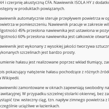
AH i czerpnię akustyczną CFA. Nawiewnik ISOLA HY z dodat
ostępny w produktach powiązanych.
awiewnik automatycznie steruje przepływem powietrza w op
owietrza w pomieszczeniu. Nawiewnik pracuje w zakresie wil
ilgotności 45% przesłona nawiewnika jest ustawiona w pozyc
ilgotności 60% przesłona nawiewnika jest całkowicie otwarta
awiewnik jest wykonany z wysokiej jakości tworzywa sztucz
ykonanych szczelinach jest bardzo prosty.
łumienie hałasu jest realizowane poprzez wkład tłumiący,
pis pokazujący natężenie hałasu pochodzące z różnych źród
 Wikipedii.
awiewniki zamontowane w oknach zapewniają swobodny napł
rawitacyjnej. W przypadku szczelnej stolarki okiennej, be
ystąpić tzw. wsteczny ciąg, tzn. napływ zimnego powietrza z 
czególnie uciążliwe w łazienkach.