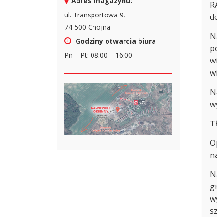
Adres magazynu:
R
ul. Transportowa 9,
d
74-500 Chojna
N
Godziny otwarcia biura
p
Pn – Pt: 08:00 – 16:00
w
w
N
w
T
O
na
N
g
w
sz