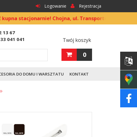
Logowanie
Rejestracja
acjonarnie! Chojna, ul. Transportowa 9
2 13 67
533 041 041
Twój koszyk
0
CESORIA DO DOMU I WARSZTATU
KONTAKT
»