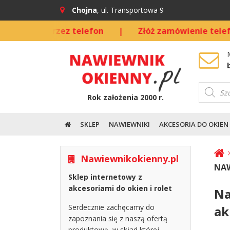
Chojna
, ul. Transportowa 9
io przez telefon
|
Złóż zamówienie telefonicznie!
Wyszuki
produkt
Rok założenia 2000 r.
SKLEP
NAWIEWNIKI
AKCESORIA DO OKIEN
Nawiewnikokienny.pl
NAW
Sklep internetowy z
akcesoriami do okien i rolet
Na
Serdecznie zachęcamy do
ak
zapoznania się z naszą ofertą
produktową, w skład której