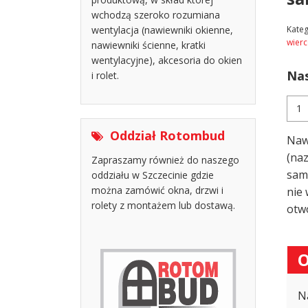
wchodzą szeroko rozumiana
Kateg
wentylacja (nawiewniki okienne,
wierc
nawiewniki ścienne, kratki
wentylacyjne), akcesoria do okien
Nas
i rolet.
ilość
Naw
EAS
Oddział Rotombud
Naw
VEN
COM
(na
Zapraszamy również do naszego
(bez
sam
oddziału w Szczecinie gdzie
frez
można zamówić okna, drzwi i
nie
do
rolety z montażem lub dostawą.
otw
sam
mon
O
N