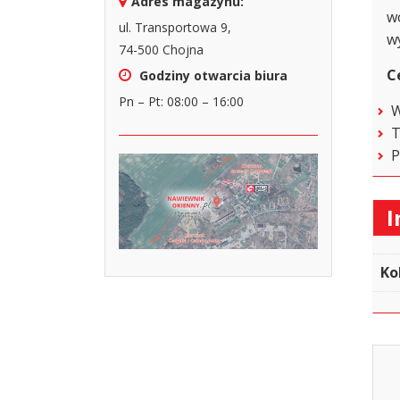
Adres magazynu:
w
ul. Transportowa 9,
w
74-500 Chojna
C
Godziny otwarcia biura
Pn – Pt: 08:00 – 16:00
W
T
P
I
Ko