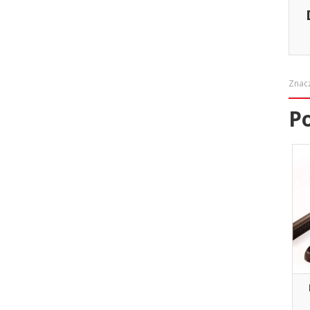
Znac
P