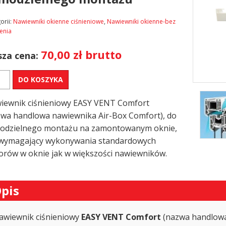
orii:
Nawiewniki okienne ciśnieniowe
,
Nawiewniki okienne-bez
enia
70,00
zł
brutto
za cena:
DO KOSZYKA
iewnik
Y
iewnik ciśnieniowy EASY VENT Comfort
T
FORT
zwa handlowa nawiewnika Air-Box Comfort), do
odzielnego montażu na zamontowanym oknie,
owania)
 wymagający wykonywania standardowych
orów w oknie jak w większości nawiewników.
odzielnego
tażu
pis
awiewnik ciśnieniowy
EASY VENT Comfort
(nazwa handlowa