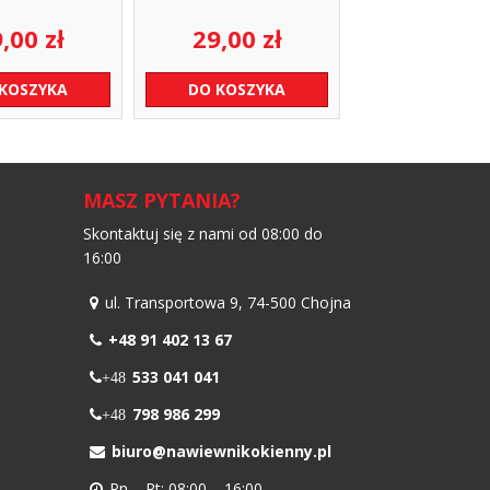
9,00
zł
29,00
zł
 KOSZYKA
DO KOSZYKA
MASZ PYTANIA?
Skontaktuj się z nami od 08:00 do
16:00
ul. Transportowa 9, 74-500 Chojna
+48 91 402 13 67
533 041 041
+48
798 986 299
+48
biuro@nawiewnikokienny.pl
Pn – Pt: 08:00 – 16:00