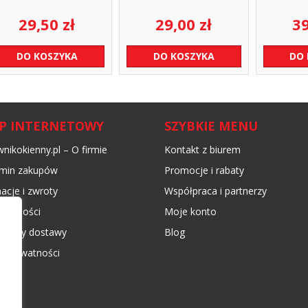
29,50
zł
29,00
zł
3
DO KOSZYKA
DO KOSZYKA
DO
EP INTERNETOWY
SZYBKIE MENU
nikokienny.pl – O firmie
Kontakt z biurem
min zakupów
Promocje i rabaty
acje i zwroty
Współpraca i partnerzy
płatności
Moje konto
 koszty dostawy
Blog
ka prywatności