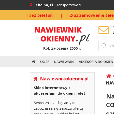
Chojna
, ul. Transportowa 9
nio przez telefon
|
Złóż zamówienie telefonicznie
Wyszuki
produkt
Rok założenia 2000 r.
SKLEP
NAWIEWNIKI
AKCESORIA DO OKIEN
Nawiewnikokienny.pl
NAW
Sklep internetowy z
akcesoriami do okien i rolet
Na
Serdecznie zachęcamy do
CO
zapoznania się z naszą ofertą
sa
produktową, w skład której