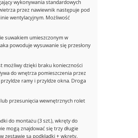
ający wykonywania standardowych
wietrza przez nawiewnik następuje pod
inie wentylacyjnym. Możliwość
nie suwakiem umieszczonym w
waka powoduje wysuwanie się przesłony
możliwy dzięki braku konieczności
ływa do wnętrza pomieszczenia przez
 przyldze ramy i przyldze okna. Droga
lub przesunięcia wewnętrznych rolet
adki do montażu (3 szt.), wkręty do
wie mogą znajdować się trzy długie
i w zestawie są podkładki + wkręty,