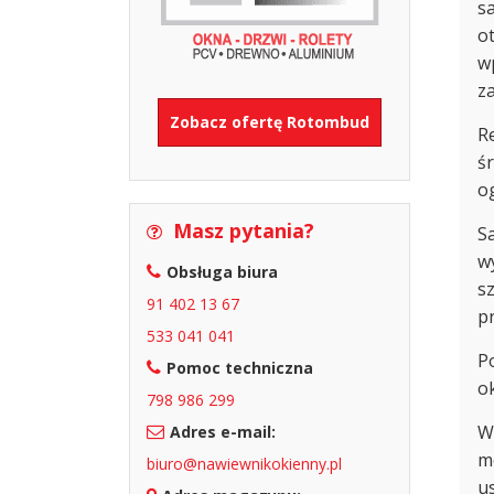
s
o
w
z
Zobacz ofertę Rotombud
R
ś
o
Masz pytania?
S
w
Obsługa biura
s
91 402 13 67
p
533 041 041
P
Pomoc techniczna
o
798 986 299
W 
Adres e-mail:
m
biuro@nawiewnikokienny.pl
us