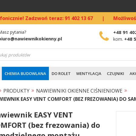
! Zadzwoń teraz: 91 402 13 67
|
Możliwość kupna s
Masz pytania?
+48 91 40
biuro@nawiewnikokienny.pl
+48 
kom.
warka
ów
CHEMIA BUDOWLANA
DO ROLET
WENTYLACJA
CZUJNIKI
AK
»
»
»
PRODUKTY
NAWIEWNIKI OKIENNE CIŚNIENIOWE
IEWNIK EASY VENT COMFORT (BEZ FREZOWANIA) DO 
wiewnik EASY VENT
MFORT (bez frezowania) do
modzielnego montażu