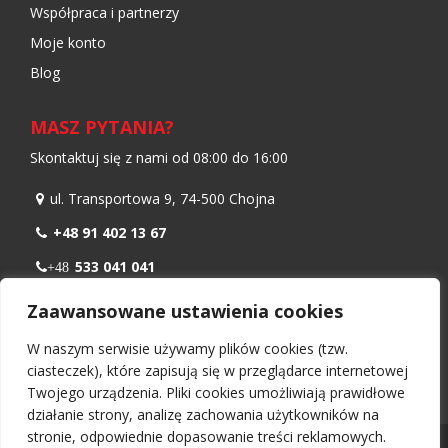
Współpraca i partnerzy
Moje konto
Blog
MASZ PYTANIA?
Skontaktuj się z nami od 08:00 do 16:00
ul. Transportowa 9, 74-500 Chojna
+48 91 402 13 67
533 041 041
+48
798 986 299
+48
Zaawansowane ustawienia cookies
biuro@nawiewnikokienny.pl
W naszym serwisie używamy plików cookies (tzw.
Pn – Pt: 08:00 – 16:00
ciasteczek), które zapisują się w przeglądarce internetowej
Twojego urządzenia. Pliki cookies umożliwiają prawidłowe
działanie strony, analizę zachowania użytkowników na
stronie, odpowiednie dopasowanie treści reklamowych.
Wszelkie prawa zastrzeżone 2026 -
Nawiewnikokienny.pl