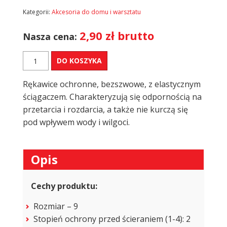
Kategorii:
Akcesoria do domu i warsztatu
2,90
zł
brutto
Nasza cena:
ilość
DO KOSZYKA
Rękawice
robocze
Rękawice ochronne, bezszwowe, z elastycznym
r.9
(1
ściągaczem. Charakteryzują się odpornością na
para)
przetarcia i rozdarcia, a także nie kurczą się
pod wpływem wody i wilgoci.
Opis
Cechy produktu:
Rozmiar – 9
Stopień ochrony przed ścieraniem (1-4): 2