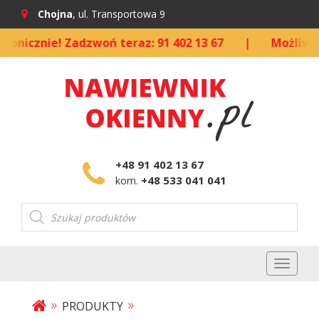
Chojna
, ul. Transportowa 9
znie! Zadzwoń teraz: 91 402 13 67
|
Możliwość kup
+48 91 402 13 67
+48 533 041 041
kom.
Wyszukiwarka
produktów
Toggl
naviga
»
»
PRODUKTY