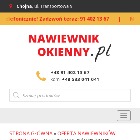
Chojna
, ul. Transportowa 9
lefonicznie! Zadzwoń teraz: 91 402 13 67
|
Możliw
+48 91 402 13 67
+48 533 041 041
kom.
Wyszukiwarka
produktów
Toggl
naviga
STRONA GŁÓWNA
»
OFERTA NAWIEWNIKÓW