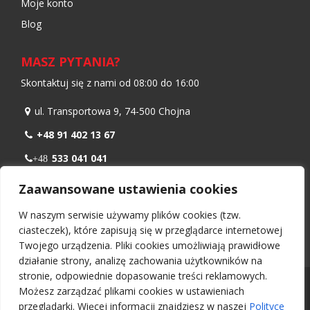
Moje konto
Blog
MASZ PYTANIA?
Skontaktuj się z nami od 08:00 do 16:00
ul. Transportowa 9, 74-500 Chojna
+48 91 402 13 67
533 041 041
+48
798 986 299
+48
Zaawansowane ustawienia cookies
biuro@nawiewnikokienny.pl
W naszym serwisie używamy plików cookies (tzw.
Pn – Pt: 08:00 – 16:00
ciasteczek), które zapisują się w przeglądarce internetowej
Twojego urządzenia. Pliki cookies umożliwiają prawidłowe
działanie strony, analizę zachowania użytkowników na
stronie, odpowiednie dopasowanie treści reklamowych.
Wszelkie prawa zastrzeżone 2026 -
Nawiewnikokienny.pl
Możesz zarządzać plikami cookies w ustawieniach
Projekt i wykonanie:
UI Ozga Daniel
przeglądarki. Więcej informacji znajdziesz w naszej
Polityce