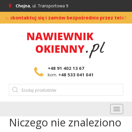
Chojna
, ul. Transportowa 9
, skontaktuj się i zamów bezpośrednio przez telefon
+48 91 402 13 67
+48 533 041 041
kom.
Wyszukiwarka
produktów
Toggl
naviga
Niczego nie znaleziono