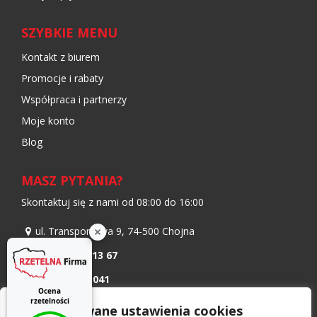
SZYBKIE MENU
Kontakt z biurem
Promocje i rabaty
Współpraca i partnerzy
Moje konto
Blog
MASZ PYTANIA?
Skontaktuj się z nami od 08:00 do 16:00
ul. Transportowa 9, 74-500 Chojna
+48 91 402 13 67
533 041 041
+48
798 986 299
+48
Zaawansowane ustawienia cookies