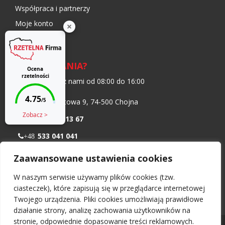
Współpraca i partnerzy
Moje konto
Blog
MASZ PYTANIA?
Skontaktuj się z nami od 08:00 do 16:00
ul. Transportowa 9, 74-500 Chojna
+48 91 402 13 67
533 041 041
+48
798 986 299
+48
Zaawansowane ustawienia cookies
biuro@nawiewnikokienny.pl
W naszym serwisie używamy plików cookies (tzw.
Pn – Pt: 08:00 – 16:00
ciasteczek), które zapisują się w przeglądarce internetowej
Twojego urządzenia. Pliki cookies umożliwiają prawidłowe
działanie strony, analizę zachowania użytkowników na
stronie, odpowiednie dopasowanie treści reklamowych.
Wszelkie prawa zastrzeżone 2026 -
Nawiewnikokienny.pl