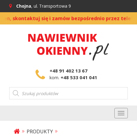
Chojna
, ul. Transportowa 9
 skontaktuj się i zamów bezpośrednio przez telefon
+48 91 402 13 67
+48 533 041 041
kom.
Wyszukiwarka
produktów
Toggl
naviga
»
»
PRODUKTY