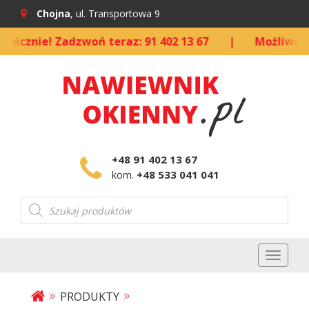
Chojna
, ul. Transportowa 9
ie! Zadzwoń teraz: 91 402 13 67
|
Możliwość kupna
+48 91 402 13 67
+48 533 041 041
kom.
Wyszukiwarka
produktów
Toggl
naviga
»
»
PRODUKTY