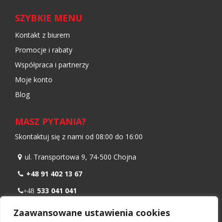
SZYBKIE MENU
Kontakt z biurem
Promocje i rabaty
Współpraca i partnerzy
Moje konto
Blog
MASZ PYTANIA?
Skontaktuj się z nami od 08:00 do 16:00
ul. Transportowa 9, 74-500 Chojna
+48 91 402 13 67
533 041 041
+48
798 986 299
+48
Zaawansowane ustawienia cookies